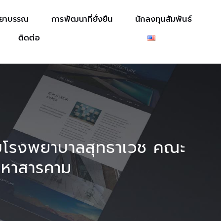
รยาบรรณ
การพัฒนาที่ยั่งยืน
นักลงทุนสัมพันธ์
ติดต่อ
ับโรงพยาบาลสุทธาเวช คณะ
มหาสารคาม