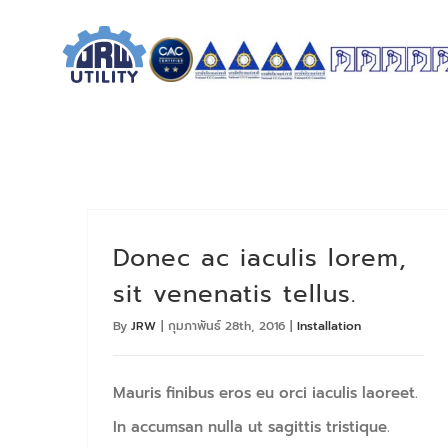
Skip
to
content
Donec ac iaculis lorem,
sit venenatis tellus.
By
JRW
|
กุมภาพันธ์ 28th, 2016
|
Installation
Mauris finibus eros eu orci iaculis laoreet.
In accumsan nulla ut sagittis tristique.