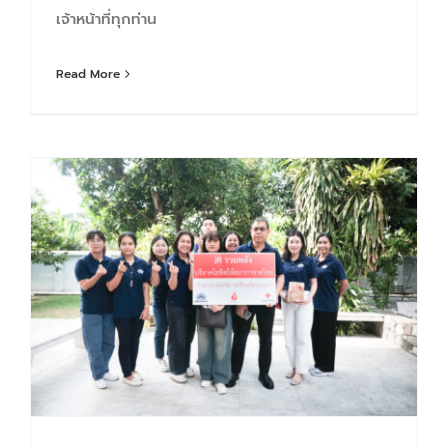
เจ้าหน้าที่ทุกท่าน
Read More
JR ร่วมบริจาคโลหิต ณ หน่วยรับบริจาคโลหิต บ้านทรงไทย (ย่านวงศ์สว่าง) 2/2567