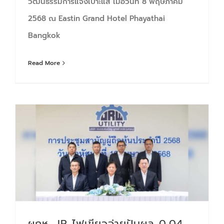
วัฒนธรรมการแจ้งเบาะแส เมื่อวันที่ 8 พฤษภาคม
2568 ณ Eastin Grand Hotel Phayathai
Bangkok
Read More
ผถห. JR ไฟเขียวจ่ายปันผล 0.04 บ./หุ้น ตุน Backlog แน่น 7,646.20 ลบ.
ผถห. JR ไฟเขียวจ่ายปันผล 0.04