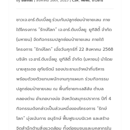
By
Banras
|
สิงหาคม 26th, 2025
|
CSR
,
News
,
ข่าวสาร
ชาวเจ.อาร์.ดับเบิ้ลยู.ร่วมกันปลูกซ่อมป่าชายเลน ภาย
ใต้โครงการ “รักษ์โลก” เจ.อาร์.ดับเบิ้ลยู. ยูทิลิตี้ จำกัด
(มหาชน) จัดกิจกรรมปลูกซ่อมป่าชายเลน ภายใต้
โครงการ “รักษ์โลก” เมื่อวันศุกร์ที่ 22 สิงหาคม 2568
บริษัท เจ.อาร์.ดับเบิ้ลยู. ยูทิลิตี้ จำกัด (มหาชน) นำโดย
นายสุรเดช อุทัยรัตน์ รองประธานเจ้าหน้าที่บริหาร
พร้อมด้วยตัวแทนพนักงานทุกแผนก ร่วมกิจกรรม
ปลูกซ่อมป่าชายเลน ณ พื้นที่ชายทะเลสีล้ง ตำบล
คลองด่าน อำเภอบางบ่อ จังหวัดสมุทรปราการ ปีที่ 4
กิจกรรมดังกล่าวเป็นส่วนหนึ่งของโครงการ “รักษ์
โลก” มุ่งเน้นการ อนุรักษ์ ฟื้นฟูระบบนิเวศ และสร้าง
จิตสำนึกด้านสิ่งแวดล้อม ทั้งต่อชุมชนและบุคลากรใน