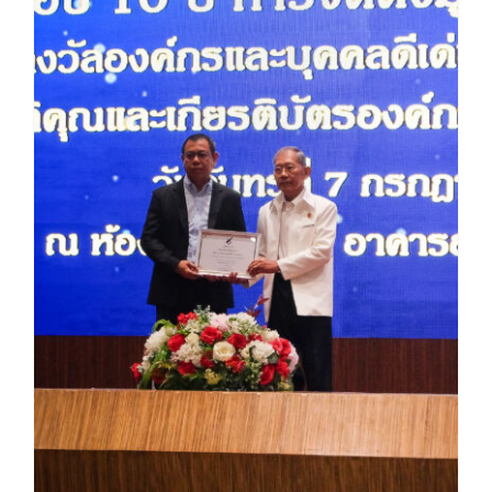
รับมอบเกียรติบัตรองค์กรที่ให้การสนับสนุนอย่างดียิ่ง ประจำปี 2568 จากมูลนิธิต่อต้านการทุจริต (Anti-Corruption Foundation)